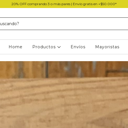
20% OFF comprando 3 o más pares | Envío gratis en +$50.000*
Home
Productos
Envíos
Mayoristas